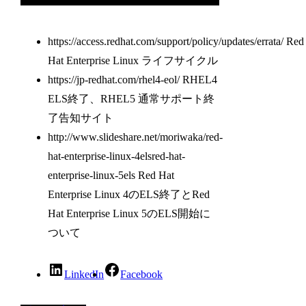
https://access.redhat.com/support/policy/updates/errata/ Red
Hat Enterprise Linux ライフサイクル
https://jp-redhat.com/rhel4-eol/ RHEL4
ELS終了、RHEL5 通常サポート終
了告知サイト
http://www.slideshare.net/moriwaka/red-
hat-enterprise-linux-4elsred-hat-
enterprise-linux-5els
Red Hat
Enterprise Linux 4のELS終了とRed
Hat Enterprise Linux 5のELS開始に
ついて
LinkedIn
Facebook