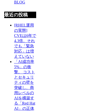
BLOG
最近の投稿
[RHEL運用
の実態]
CVEは6年で
4.3倍。それ
でも「緊急
対応」は増
えていない
「AI成功率
5%」の衝
撃。 コスト
とセキュリ
ティの壁を
突破し、商
用レベルの
AIを構築す
る「Red Hat
AI」の正体