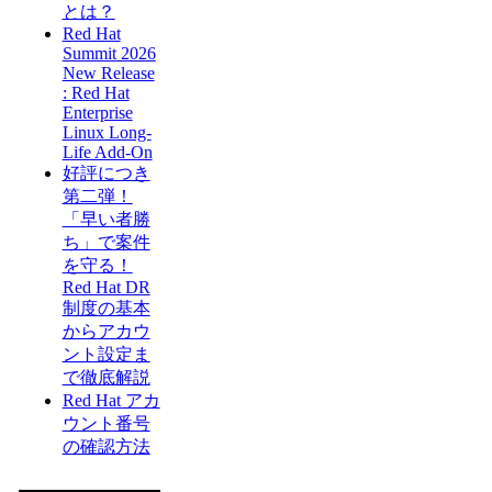
とは？
Red Hat
Summit 2026
New Release
: Red Hat
Enterprise
Linux Long-
Life Add-On
好評につき
第二弾！
「早い者勝
ち」で案件
を守る！
Red Hat DR
制度の基本
からアカウ
ント設定ま
で徹底解説
Red Hat アカ
ウント番号
の確認方法