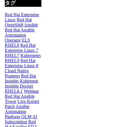
タグ
Red Hat Enterprise
Linux
Red Hat
OpenShift
Ansible
Red Hat Ansible
Automation
Operator
ELS
RHEL8
Red Hat
Enterprise Linux 7
RHEL7
Kubernetes
RHEL9
Red Hat
Enterprise Linux 8
Cloud Native
Postgres
Red Hat
Insights
Kubernets
Insights
Docker
RHEL8.1
Webinar
Red Hat Ansible
Tower
Live Kernel
Patch
Ansible
Automation
Platform
OLM
AI
Subscription
Red
Hat Satellite
EDA