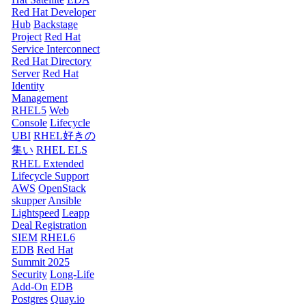
Red Hat Developer
Hub
Backstage
Project
Red Hat
Service Interconnect
Red Hat Directory
Server
Red Hat
Identity
Management
RHEL5
Web
Console
Lifecycle
UBI
RHEL好きの
集い
RHEL ELS
RHEL Extended
Lifecycle Support
AWS
OpenStack
skupper
Ansible
Lightspeed
Leapp
Deal Registration
SIEM
RHEL6
EDB
Red Hat
Summit 2025
Security
Long-Life
Add-On
EDB
Postgres
Quay.io