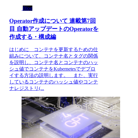
Blog
Operator作成について 連載第7回
目 自動アップデートのOperatorを
作成する・構成編
はじめに コンテナを更新するための仕
組みについて、コンテナ名とタグの関係
を説明し、コンテナ名とコンテナのハッ
シュ値でコンテナをKubernetesでデプロ
イする方法の説明します。 また、実行
しているコンテナのハッシュ値やコンテ
ナレジストリ(...