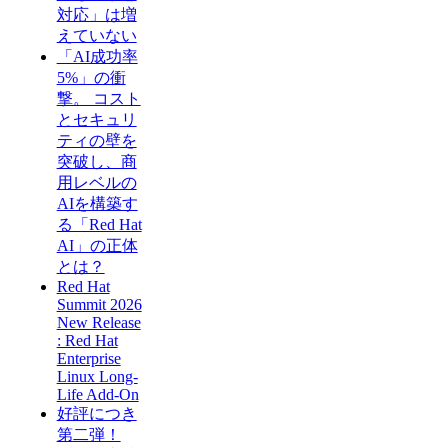
対応」は増
えていない
「AI成功率
5%」の衝
撃。 コスト
とセキュリ
ティの壁を
突破し、商
用レベルの
AIを構築す
る「Red Hat
AI」の正体
とは？
Red Hat
Summit 2026
New Release
: Red Hat
Enterprise
Linux Long-
Life Add-On
好評につき
第二弾！