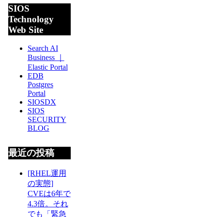
SIOS
Technology
Web Site
Search AI
Business ｜
Elastic Portal
EDB
Postgres
Portal
SIOSDX
SIOS
SECURITY
BLOG
最近の投稿
[RHEL運用
の実態]
CVEは6年で
4.3倍。それ
でも「緊急