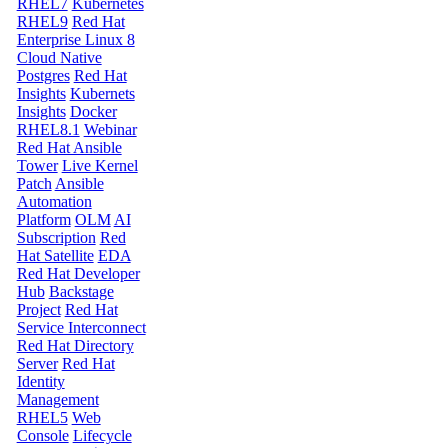
RHEL7
Kubernetes
RHEL9
Red Hat
Enterprise Linux 8
Cloud Native
Postgres
Red Hat
Insights
Kubernets
Insights
Docker
RHEL8.1
Webinar
Red Hat Ansible
Tower
Live Kernel
Patch
Ansible
Automation
Platform
OLM
AI
Subscription
Red
Hat Satellite
EDA
Red Hat Developer
Hub
Backstage
Project
Red Hat
Service Interconnect
Red Hat Directory
Server
Red Hat
Identity
Management
RHEL5
Web
Console
Lifecycle