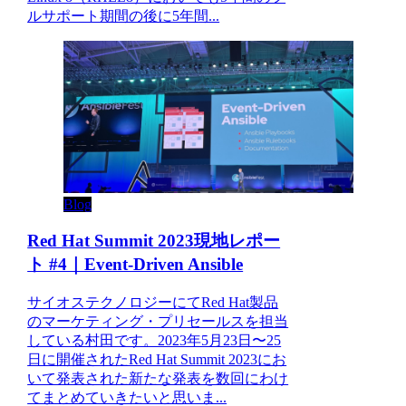
ルサポート期間の後に5年間...
Blog
Red Hat Summit 2023現地レポー
ト #4｜Event-Driven Ansible
サイオステクノロジーにてRed Hat製品
のマーケティング・プリセールスを担当
している村田です。2023年5月23日〜25
日に開催されたRed Hat Summit 2023にお
いて発表された新たな発表を数回にわけ
てまとめていきたいと思いま...