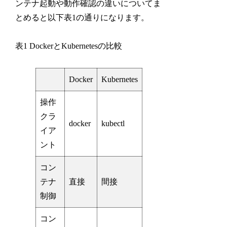
ンテナ起動や動作確認の違いについてま
とめると以下表1の通りになります。
表1 DockerとKubernetesの比較
Docker
Kubernetes
操作
クラ
docker
kubectl
イア
ント
コン
テナ
直接
間接
制御
コン