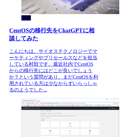
Blog
CentOSの移行先をChatGPTに相
談してみた
こんにちは、サイオステクノロジーでマ
ーケティングやプリセールスなどを担当
している村田です。最近社内でCentOS
からの移行先にはどこが良いでしょう
か？という質問があり、まだCentOSを利
用されている方は少なからずいらっしゃ
るのようでした...